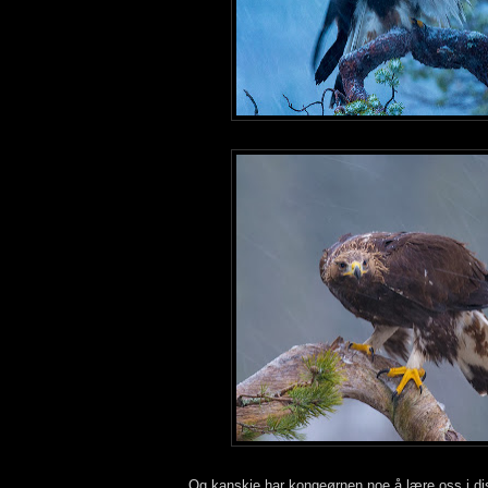
Og kanskje har kongeørnen noe å lære oss i di