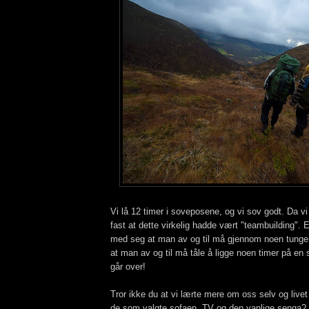
Vi lå 12 timer i soveposene, og vi sov godt. Da vi
fast at dette virkelig hadde vært "teambuilding". E
med seg at man av og til må gjennom noen tunge t
at man av og til må tåle å ligge noen timer på en s
går over!
Tror ikke du at vi lærte mere om oss selv og livet
de som valgte sofaen, TV og den vanlige senga?