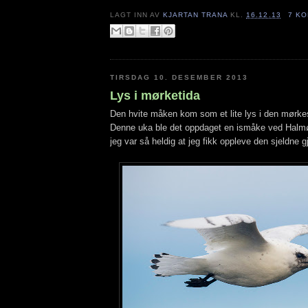
LAGT INN AV
KJARTAN TRANA
KL.
16.12.13
7 K
TIRSDAG 10. DESEMBER 2013
Lys i mørketida
Den hvite måken kom som et lite lys i den mørkes
Denne uka ble det oppdaget en ismåke ved Halmø
jeg var så heldig at jeg fikk oppleve den sjeldne g