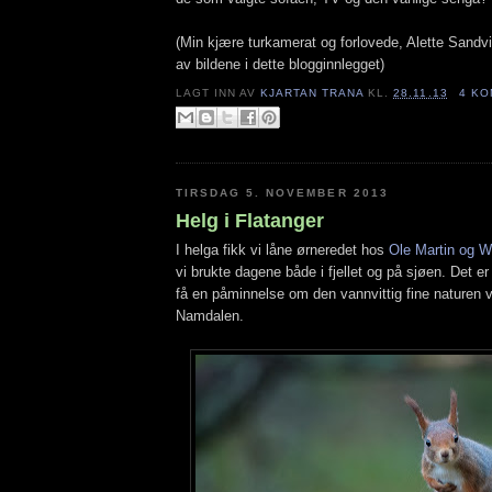
(Min kjære turkamerat og forlovede, Alette Sandvik
av bildene i dette blogginnlegget)
LAGT INN AV
KJARTAN TRANA
KL.
28.11.13
4 KO
TIRSDAG 5. NOVEMBER 2013
Helg i Flatanger
I helga fikk vi låne ørneredet hos
Ole Martin og W
vi brukte dagene både i fjellet og på sjøen. Det er f
få en påminnelse om den vannvittig fine naturen vi
Namdalen.