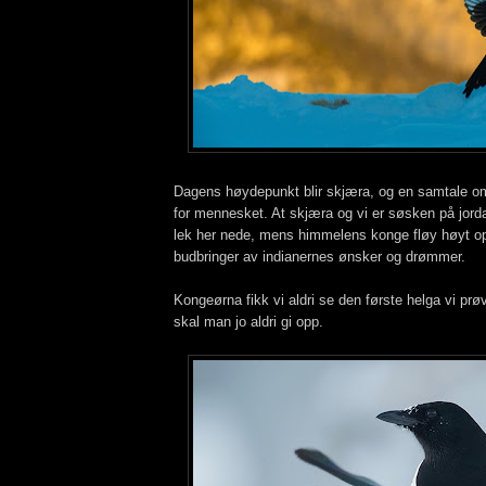
Dagens høydepunkt blir skjæra, og en samtale o
for mennesket. At skjæra og vi er søsken på jord
lek her nede, mens himmelens konge fløy høyt opp
budbringer av indianernes ønsker og drømmer.
Kongeørna fikk vi aldri se den første helga vi p
skal man jo aldri gi opp.