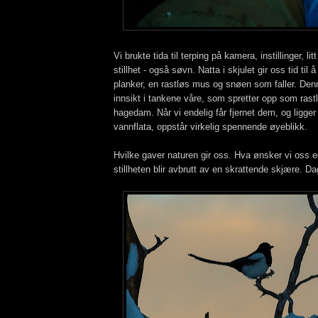
Vi brukte tida til terping på kamera, instillinger, litt
stillhet - også søvn. Natta i skjulet gir oss tid til å
planker, en rastløs mus og snøen som faller. Denn
innsikt i tankene våre, som spretter opp som rastl
hagedam. Når vi endelig får fjernet dem, og ligger
vannflata, oppstår virkelig spennende øyeblikk.
Hvilke gaver naturen gir oss. Hva ønsker vi oss ege
stillheten blir avbrutt av en skrattende skjære. 