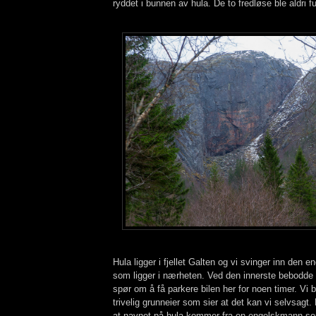
ryddet i bunnen av hula. De to fredløse ble aldri f
Hula ligger i fjellet Galten og vi svinger inn den e
som ligger i nærheten. Ved den innerste bebodde 
spør om å få parkere bilen her for noen timer. Vi 
trivelig grunneier som sier at det kan vi selvsagt.
at navnet på hula kommer fra en engelskmann so