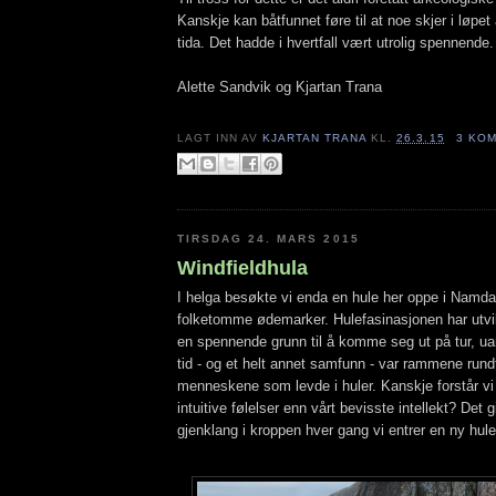
Kanskje kan båtfunnet føre til at noe skjer i løp
tida. Det hadde i hvertfall vært utrolig spennende.
Alette Sandvik og Kjartan Trana
LAGT INN AV
KJARTAN TRANA
KL.
26.3.15
3 KO
TIRSDAG 24. MARS 2015
Windfieldhula
I helga besøkte vi enda en hule her oppe i Namd
folketomme ødemarker. Hulefasinasjonen har utvikl
en spennende grunn til å komme seg ut på tur, u
tid - og et helt annet samfunn - var rammene rundt 
menneskene som levde i huler. Kanskje forstår v
intuitive følelser enn vårt bevisste intellekt? Det gi
gjenklang i kroppen hver gang vi entrer en ny hule