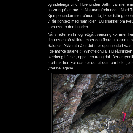
og sidelengs vind. Hulehunden Baffin var mer enn k
ha vært på årsmøte i Naturvernforbundet i Nord-T
Kjempehunden river båndet i to, løper tulling noen
vi får kontakt med ham igjen. Du snakker om iver,
som oss to den hunden.
Når vi etter en fin og lettgått vandring kommer fre
det nesten så vi ikke enser den flotte utsikten ut
Salsnes. Akkurat nå er det mer spennende hva so
i de mørke salene til Windfieldhula. Huleåpningen 
overheng i fjellet, oppe i en trang dal. Det er tydel
stort ras her. For oss ser det ut som om hele fjell
ytterste lagene.