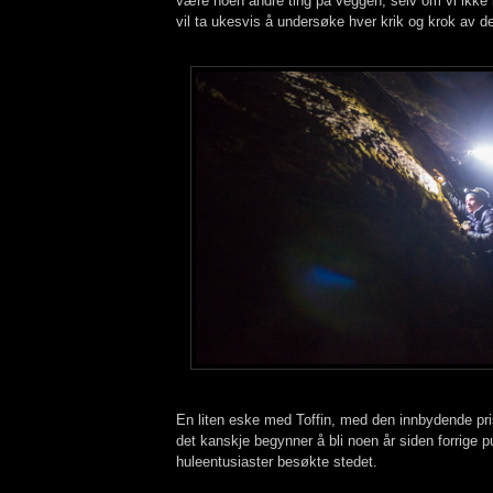
være noen andre ting på veggen, selv om vi ikke 
vil ta ukesvis å undersøke hver krik og krok av 
En liten eske med Toffin, med den innbydende pri
det kanskje begynner å bli noen år siden forrige p
huleentusiaster besøkte stedet.