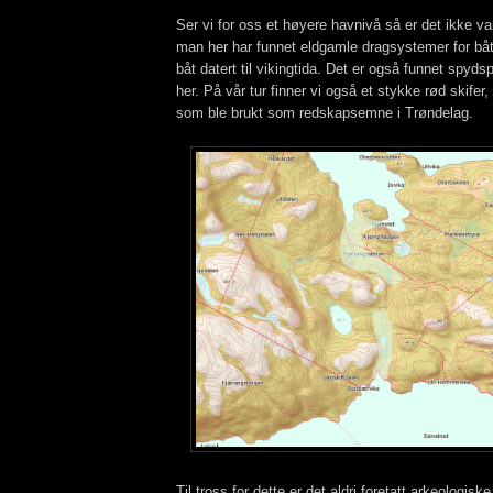
Ser vi for oss et høyere havnivå så er det ikke va
man her har funnet eldgamle dragsystemer for båt
båt datert til vikingtida. Det er også funnet spyds
her. På vår tur finner vi også et stykke rød skifer,
som ble brukt som redskapsemne i Trøndelag.
Til tross for dette er det aldri foretatt arkeologisk