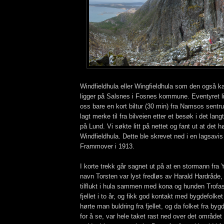
Windfieldhula eller Wingfieldhula som den også ka
ligger på Salsnes i Fosnes kommune. Eventyret li
oss bare en kort biltur (30 min) fra Namsos sentr
lagt merke til fra bilveien etter et besøk i det lang
på Lund. Vi søkte litt på nettet og fant ut at det h
Windfieldhula. Dette ble skrevet ned i en lagsavi
Frammover i 1913.
I korte trekk går sagnet ut på at en stormann fra
navn Torsten var lyst fredløs av Harald Hardråde
tilflukt i hula sammen med kona og hunden Trofas
fjellet i to år, og fikk god kontakt med bygdefolke
hørte man buldring fra fjellet, og da folket fra byg
for å se, var hele taket rast ned over det området